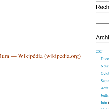
Rech
Arch
2024
 Mura — Wikipédia (wikipedia.org)
Déce
Nove
Octo
Sept
Août
Juille
Juin
(