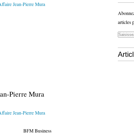
Abonnez-
articles 
Artic
ean-Pierre Mura
M Business