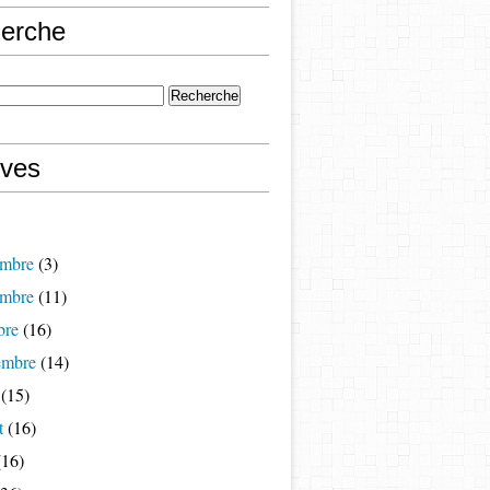
erche
ives
mbre
(3)
mbre
(11)
bre
(16)
embre
(14)
(15)
t
(16)
16)