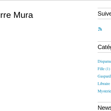
erre Mura
Suiv
Caté
Disparu
Fille
(1)
Gaspard
Libraire
Mysteri
News