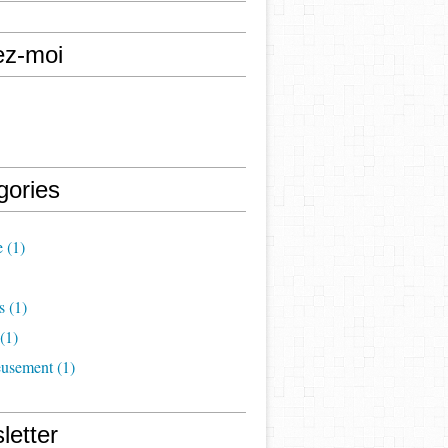
ez-moi
gories
e
(1)
s
(1)
(1)
eusement
(1)
letter