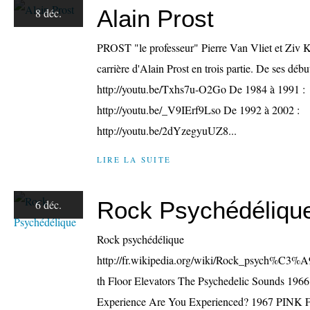
Alain Prost
8 déc.
PROST "le professeur" Pierre Van Vliet et Ziv Kn
carrière d'Alain Prost en trois partie. De ses débu
http://youtu.be/Txhs7u-O2Go De 1984 à 1991 :
http://youtu.be/_V9IErf9Lso De 1992 à 2002 :
http://youtu.be/2dYzegyuUZ8...
LIRE LA SUITE
Rock Psychédéliqu
6 déc.
Rock psychédélique
http://fr.wikipedia.org/wiki/Rock_psych%C3
th Floor Elevators The Psychedelic Sounds 196
Experience Are You Experienced? 1967 P