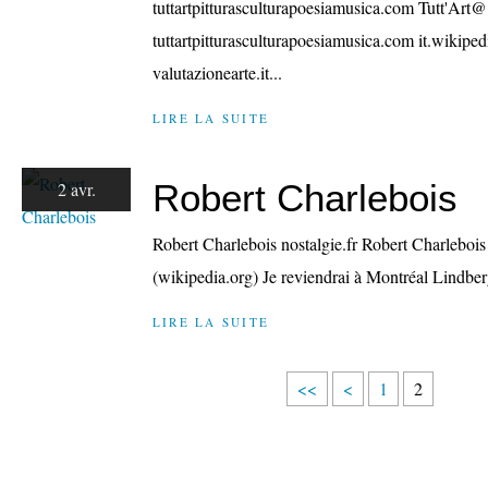
tuttartpitturasculturapoesiamusica.com Tutt'Art@
tuttartpitturasculturapoesiamusica.com it.wikipe
valutazionearte.it...
LIRE LA SUITE
Robert Charlebois
2 avr.
Robert Charlebois nostalgie.fr Robert Charlebo
(wikipedia.org) Je reviendrai à Montréal Lindbe
LIRE LA SUITE
<<
<
1
2