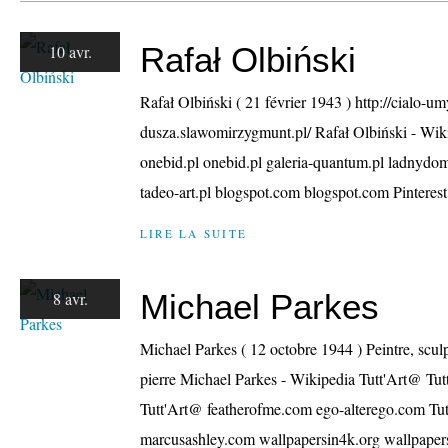
Rafał Olbiński
10 avr.
Rafał Olbiński ( 21 février 1943 ) http://cialo-um
dusza.slawomirzygmunt.pl/ Rafał Olbiński - Wik
onebid.pl onebid.pl galeria-quantum.pl ladnydom
tadeo-art.pl blogspot.com blogspot.com Pinterest 
LIRE LA SUITE
Michael Parkes
8 avr.
Michael Parkes ( 12 octobre 1944 ) Peintre, sculp
pierre Michael Parkes - Wikipedia Tutt'Art@ Tu
Tutt'Art@ featherofme.com ego-alterego.com Tut
marcusashley.com wallpapersin4k.org wallpapers