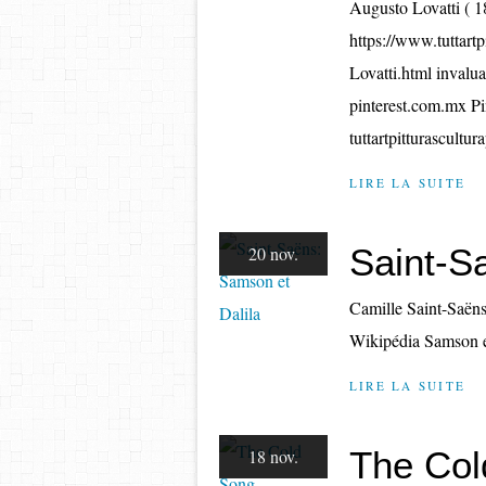
Augusto Lovatti ( 
https://www.tuttart
Lovatti.html invalu
pinterest.com.mx Pi
tuttartpitturascultu
LIRE LA SUITE
Saint-S
20 nov.
Camille Saint-Saëns
Wikipédia Samson e
LIRE LA SUITE
The Col
18 nov.