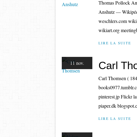
Thomas Pollock Ans
Anshutz — Wikipédia
weschlers.com wikia
wikiart.org meetin
LIRE LA SUITE
Carl T
11 nov.
Carl Thomsen ( 184
books0977.tumblr.c
pinterest.jp Flickr 
piaper.dk blogspot.c
LIRE LA SUITE