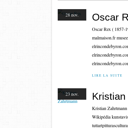
Oscar 
28 nov.
Oscar Rex ( 1857-1
malmaison.fr musee
elrincondebyron.co
elrincondebyron.com
elrincondebyron.co
LIRE LA SUITE
Kristia
23 nov.
Kristian Zahrtmann
Wikipédia kunstavi
tuttartpitturascult