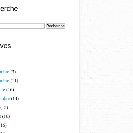
erche
ives
mbre
(3)
mbre
(11)
bre
(16)
embre
(14)
(15)
t
(16)
16)