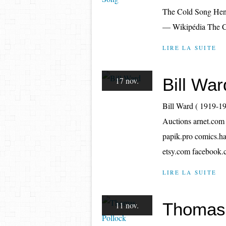
The Cold Song Henry
— Wikipédia The 
LIRE LA SUITE
Bill War
17 nov.
Bill Ward ( 1919-19
Auctions arnet.com 
papik.pro comics.ha
etsy.com facebook.c
LIRE LA SUITE
Thomas 
11 nov.