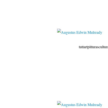
tuttartpitturasculturapoesia