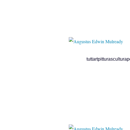
tuttartpitturasculturapoesia