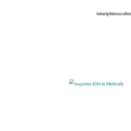
tuttartpitturasculturapoesia
wikime