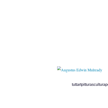
christies
tuttartpitturasculturapoesia