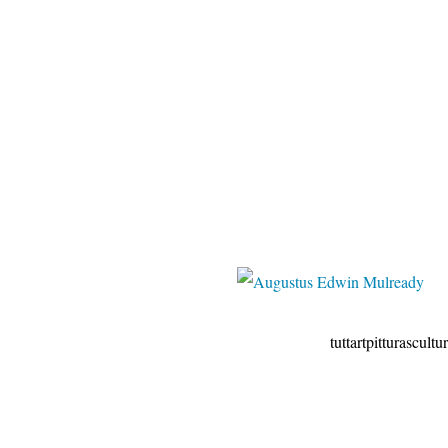
blogspot
tuttartpitturasculturapoesia