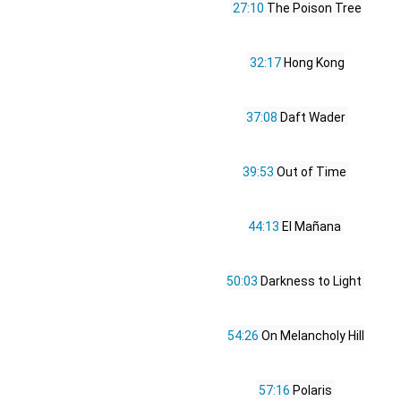
27:10
 The Poison Tree
32:17
 Hong Kong
37:08
 Daft Wader 
39:53
 Out of Time 
44:13
 El Mañana 
50:03
 Darkness to Light 
54:26
 On Melancholy Hill
57:16
 Polaris 