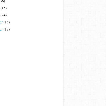
36)
(15)
(24)
er
(15)
er
(17)