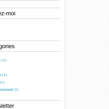
ez-moi
gories
e
(1)
s
(1)
(1)
eusement
(1)
letter