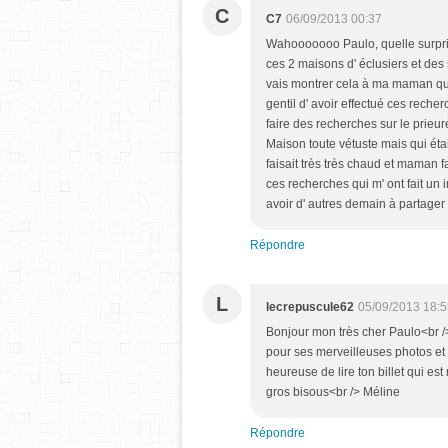
C
C7
06/09/2013 00:37
Wahooooooo Paulo, quelle surpris
ces 2 maisons d' éclusiers et des
vais montrer cela à ma maman qui 
gentil d' avoir effectué ces rech
faire des recherches sur le prieu
Maison toute vétuste mais qui éta
faisait très très chaud et maman 
ces recherches qui m' ont fait un
avoir d' autres demain à partager
Répondre
L
lecrepuscule62
05/09/2013 18:5
Bonjour mon très cher Paulo<br />
pour ses merveilleuses photos et 
heureuse de lire ton billet qui e
gros bisous<br /> Méline
Répondre