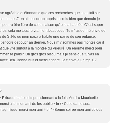
e agréable et étonnante que ces recherches que tu as fait sur
 serlienne. J' en ai beaucoup appris et crois bien que demain je
pourra être fière de cette maison qu' elle a habitée. C' est super
erches, cela me touche vraiment beaucoup. Tu m' as donné envie de
ré de St Flo ou mon papa a habité une partie de son enfance.
it encore debout l' an dernier. Nous n' y sommes pas montés car il
fatigue vite surtout à la montée du Prieuré. Un énorme merci pour
 immense plaisir. Un gros gros bisou mais je sens que tu vas en
 avec Béa. Bonne nuit et merci encore. Je t' envoie un mp. C7
5
 Extraordinaire et impressionnant à la fois Merci à Mauricette
merci à toi mon ami de les publier<br /> Cette dame sera
st magnifique, merci mon ami !<br /> Bonne soirée mon ami et tous