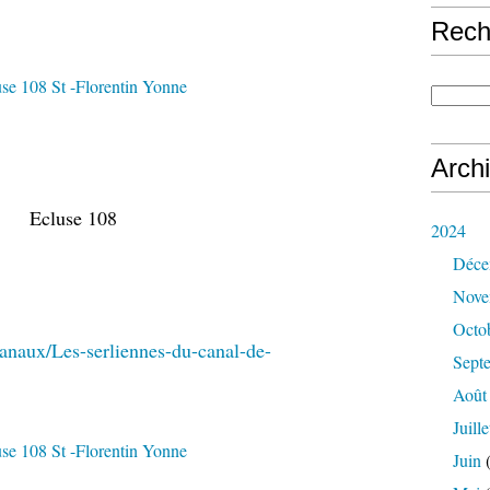
Rech
Arch
Ecluse 108
2024
Déce
Nove
Octo
anaux/Les-serliennes-du-canal-de-
Sept
Août
Juille
Juin
(