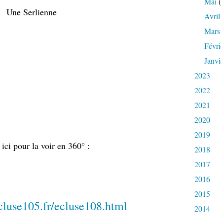
Mai
(
Une Serlienne
Avril
Mars
Févri
Janvi
2023
2022
2021
2020
2019
 ici pour la voir en 360° :
2018
2017
2016
2015
cluse105.fr/ecluse108.html
2014