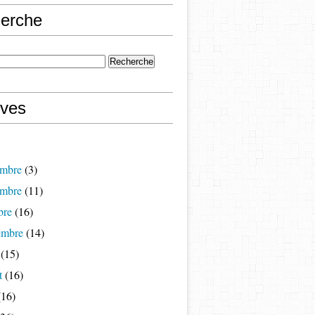
erche
ives
mbre
(3)
mbre
(11)
bre
(16)
embre
(14)
(15)
t
(16)
16)