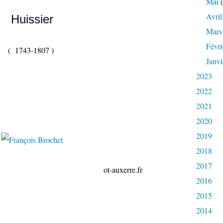
Mai
(
Avril
Huissier
Mars
Févri
743-1807 )
Janvi
2023
2022
2021
2020
2019
2018
2017
uxerre.fr
2016
2015
2014