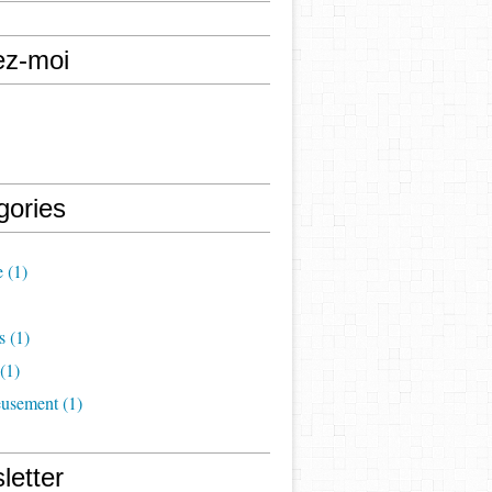
ez-moi
gories
e
(1)
s
(1)
(1)
eusement
(1)
letter