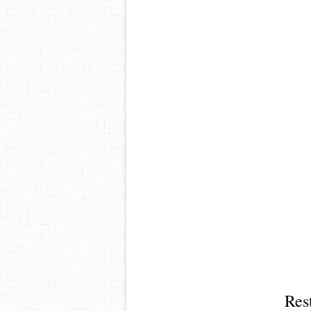
fil
Res