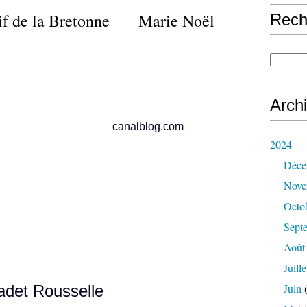
if de la Bretonne Marie Noël
Rech
Arch
lblog.com
2024
Déce
Nove
Octo
Sept
Août
Juille
Juin
(
adet Rousselle