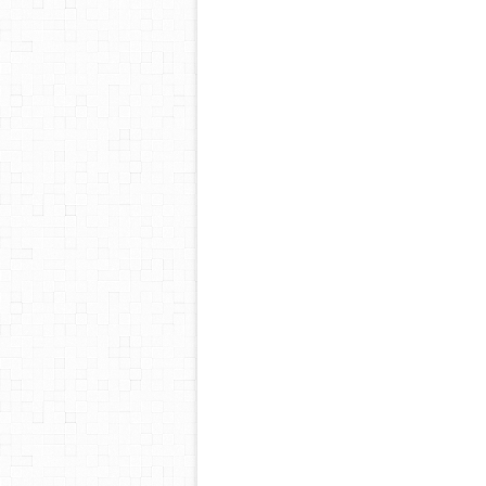
( 1
ot-a