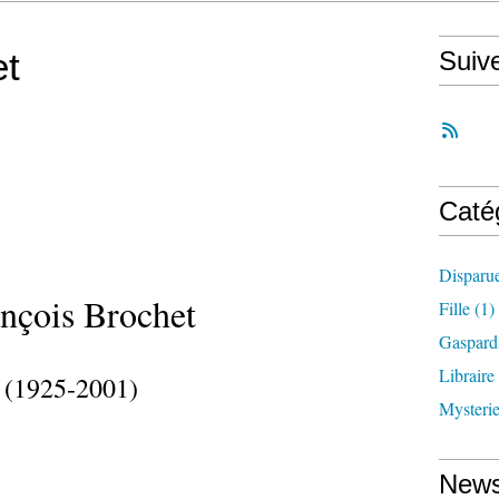
et
Suiv
Caté
Disparu
nçois Brochet
Fille
(1)
Gaspard
Libraire
(1925-2001)
Mysteri
News