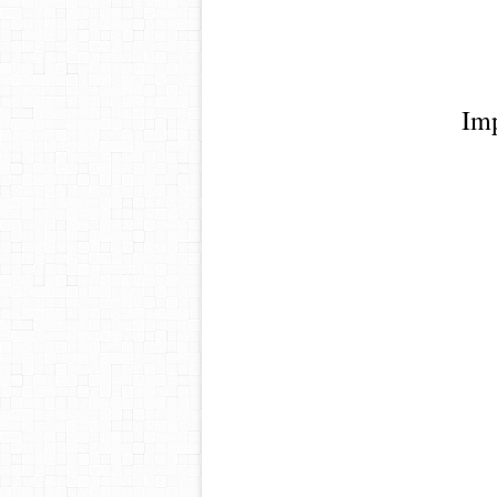
Imp
cocomagnan