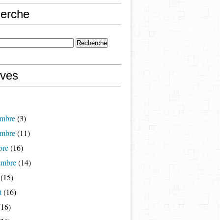
erche
ives
mbre
(3)
mbre
(11)
bre
(16)
embre
(14)
(15)
t
(16)
16)