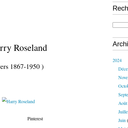
Rech
Arch
rry Roseland
2024
vers 1867-1950 )
Déce
Nove
Octo
Sept
Août
Juille
interest
Juin
(