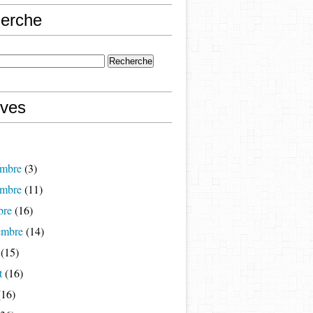
erche
ives
mbre
(3)
mbre
(11)
bre
(16)
embre
(14)
(15)
t
(16)
16)