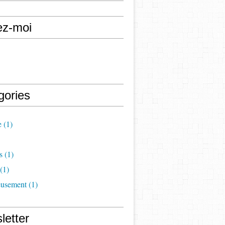
ez-moi
gories
e
(1)
s
(1)
(1)
eusement
(1)
letter