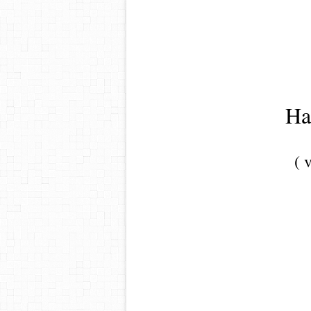
Ha
( 
P