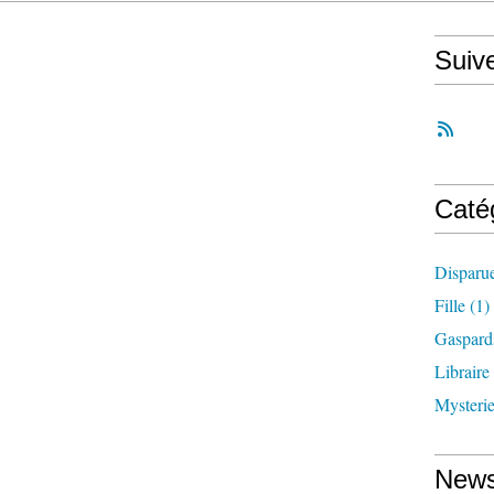
Suiv
Caté
Disparu
Fille
(1)
Gaspard
Libraire
Mysteri
News