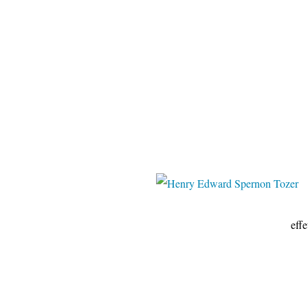
Pinter
effetmer.centerbl