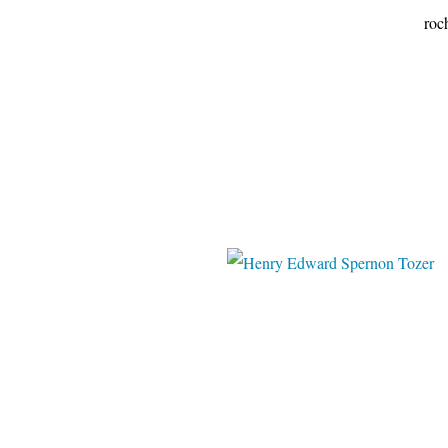
rochelle.canalbl
Arn