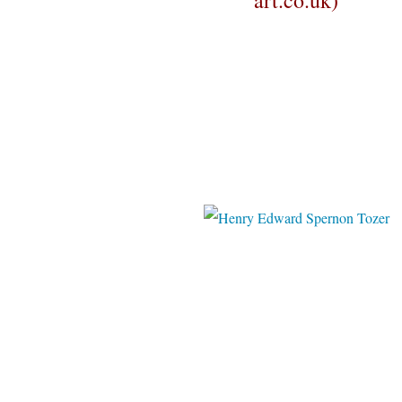
art.co.uk)
christies