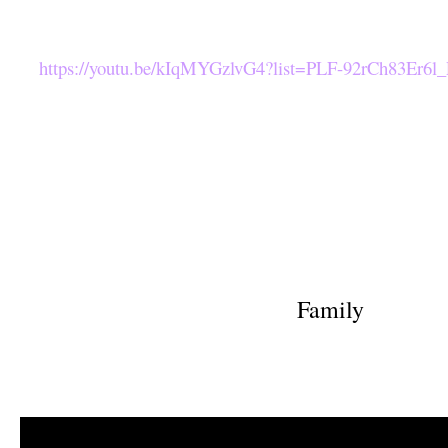
https://youtu.be/kIqMYGzlvG4?list=PLF-92rCh83Er
Family