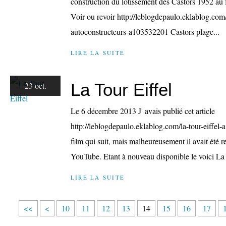
construction du lotissement des Castors 1952 a
Voir ou revoir http://leblogdepaulo.eklablog.com/
autoconstructeurs-a103532201 Castors plage...
LIRE LA SUITE
La Tour Eiffel
23 oct.
Le 6 décembre 2013 J' avais publié cet article
http://leblogdepaulo.eklablog.com/la-tour-eiffel-a
film qui suit, mais malheureusement il avait été r
YouTube. Etant à nouveau disponible le voici La
LIRE LA SUITE
<<
<
10
11
12
13
14
15
16
17