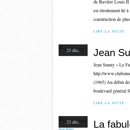
de Bavière Louis II
est étroitement lié à 
construction de plusi
LIRE LA SUITE
Jean S
25 déc.
Jean Sunny « Le Fu
http://www.clubsim
(1965) Au début des 
boulevard général Sa
LIRE LA SUITE
La fabu
23 déc.