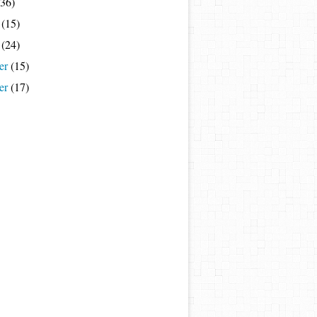
36)
(15)
(24)
er
(15)
er
(17)