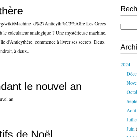
thère
Rech
ia.org/wiki/Machine_d%27Anticyth%C3%A8re Les Grecs
éjà le calculateur analogique ? Une mystérieuse machine,
'île d'Anticythère, commence à livrer ses secrets. Deux
Arch
droit, à deux...
2024
Déce
Nove
dant le nouvel an
Octo
uvel an
Sept
Août
Juille
Juin
(
ifs de Noël