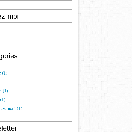
ez-moi
gories
e
(1)
s
(1)
(1)
eusement
(1)
letter