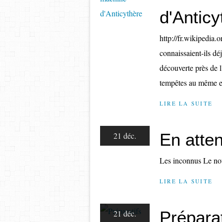
d'Anticy
http://fr.wikiped
connaissaient-ils d
découverte près de l
tempêtes au même en
LIRE LA SUITE
En atten
21 déc.
Les inconnus Le no
LIRE LA SUITE
Préparat
21 déc.