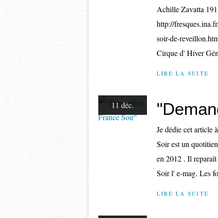
Achille Zavatta 19
http://fresques.ina.
soir-de-reveillon.h
Cirque d' Hiver Gén
LIRE LA SUITE
"Demand
11 déc.
Je dédie cet articl
Soir est un quotitie
en 2012 . Il reparaî
Soir l' e-mag. Les fo
LIRE LA SUITE