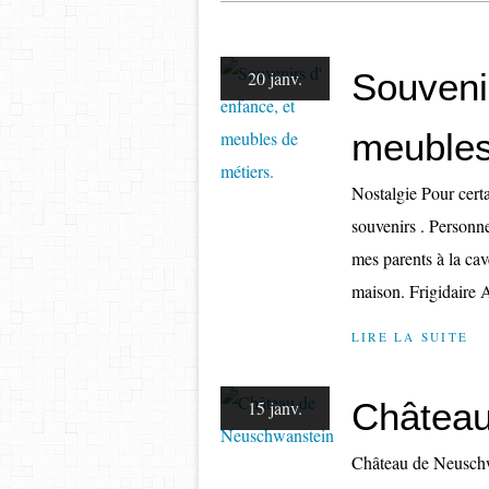
Souvenir
20 janv.
meubles
Nostalgie Pour certa
souvenirs . Personn
mes parents à la cav
maison. Frigidaire 
LIRE LA SUITE
Château
15 janv.
Château de Neuschw