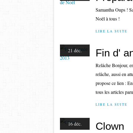
Samantha Oups ! Sam
Noël à tous !
LIRE LA SUITE
Fin d' 
21 déc.
Relâche Bonjour, en 
relâche, aussi en att
propose ce lien : En
tous les articles par
LIRE LA SUITE
Clown
16 déc.