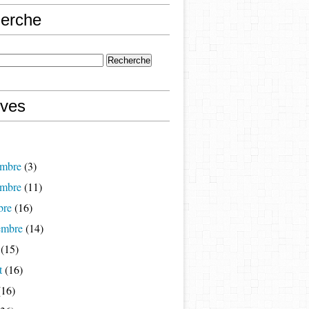
erche
ives
mbre
(3)
mbre
(11)
bre
(16)
embre
(14)
(15)
t
(16)
16)