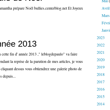
Mai
(
antha prépare Noël bullies.centerblog.net Et Joyeux
Avril
Mars
Févri
Janvi
2023
année 2013
2022
2021
cette fin d' année 2013 ," leblogdepaulo" va faire
2020
endant la reprise de la parution de mes articles, je vous
2019
 cliquant dessus vous obtiendrez une galerie photo de
2018
us depuis...
2017
2016
2015
2014