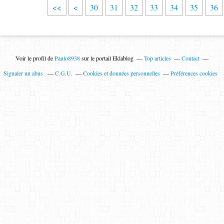
1
2
<<
<
30
31
32
33
34
35
36
0
0
Voir le profil de
Paulo8938
sur le portail Eklablog
Top articles
Contact
Signaler un abus
C.G.U.
Cookies et données personnelles
Préférences cookies