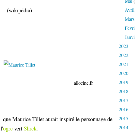
Mai
(
(wikipédia)
Avril
Mars
Févri
Janvi
2023
2022
2021
2020
2019
cine.fr
2018
2017
2016
nt
que Maurice Tillet aurait inspiré le personnage de
2015
2014
l'
ogre
vert
Shrek
.