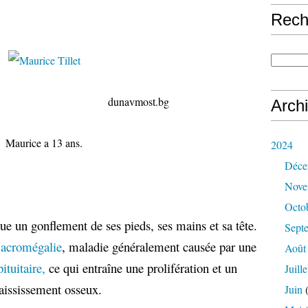
Rech
avmost.bg
Arch
Maurice a 13 ans.
2024
Déce
Nove
Octo
ue un gonflement de ses pieds, ses mains et sa tête.
Sept
e
acromégalie
, maladie généralement causée par une
Août
ituitaire,
ce qui entraîne une prolifération et un
Juille
aississement osseux.
Juin
(