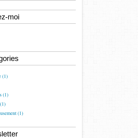
ez-moi
gories
e
(1)
s
(1)
(1)
eusement
(1)
letter