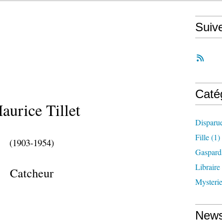
Suiv
Caté
urice Tillet
Disparu
Fille
(1)
(1903-1954)
Gaspard
Libraire
Catcheur
Mysteri
News