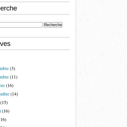
erche
ives
mbre
(3)
mbre
(11)
bre
(16)
embre
(14)
(15)
t
(16)
16)