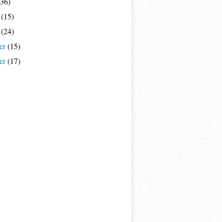
36)
(15)
(24)
er
(15)
er
(17)