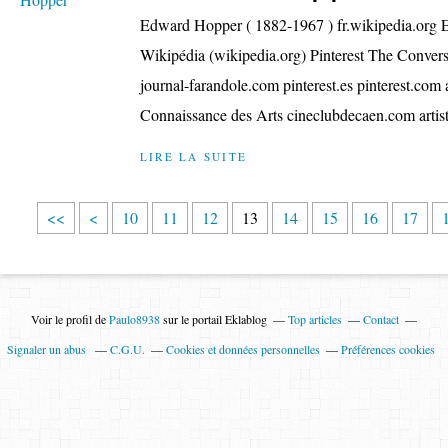
Edward Hopper ( 1882-1967 ) fr.wikipedia.or
Wikipédia (wikipedia.org) Pinterest The Conver
journal-farandole.com pinterest.es pinterest.com
Connaissance des Arts cineclubdecaen.com artist
LIRE LA SUITE
<<
<
10
11
12
13
14
15
16
17
Voir le profil de
Paulo8938
sur le portail Eklablog
Top articles
Contact
Signaler un abus
C.G.U.
Cookies et données personnelles
Préférences cookies