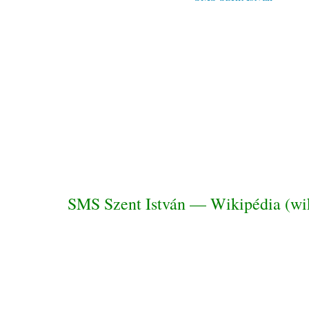
fr.wikipedi
SMS Szent István — Wikipédia (wik