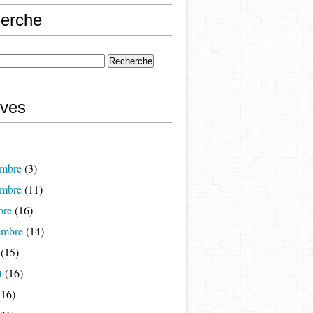
erche
ives
mbre
(3)
mbre
(11)
bre
(16)
embre
(14)
(15)
t
(16)
16)