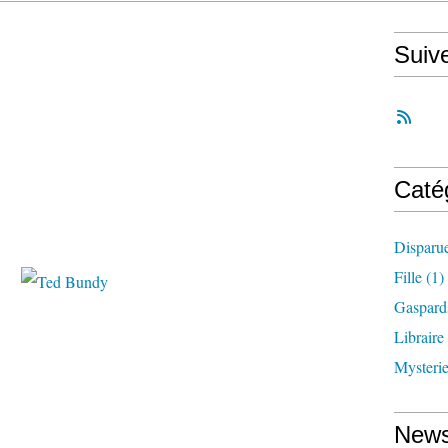
Suiv
Caté
Disparu
Fille
(1)
Gaspard
Libraire
Mysteri
News