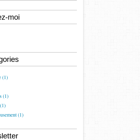
ez-moi
gories
e
(1)
s
(1)
(1)
eusement
(1)
letter