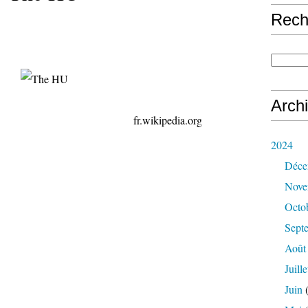
Rech
Arch
kipedia.org
2024
Déce
Nove
Octo
Sept
Août
Juille
Juin
(