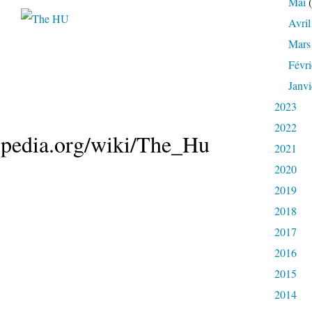
Mai
(
Avril
Mars
Févri
Janvi
2023
2022
kipedia.org/wiki/The_Hu
2021
2020
2019
2018
2017
2016
2015
2014