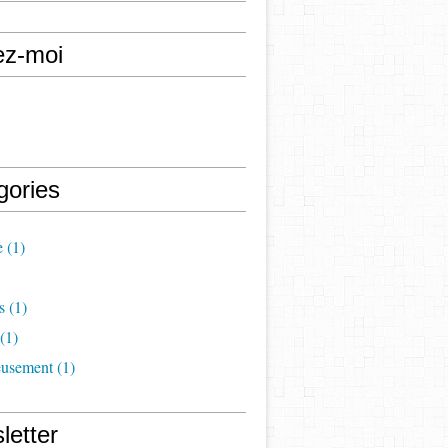
ez-moi
gories
e
(1)
s
(1)
(1)
eusement
(1)
letter