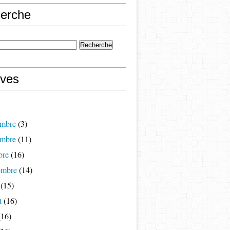
erche
ives
mbre
(3)
mbre
(11)
bre
(16)
embre
(14)
(15)
t
(16)
16)