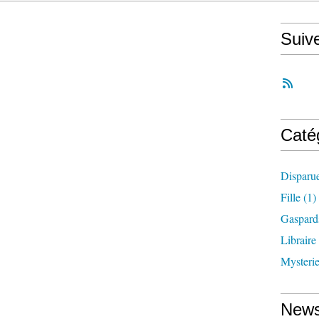
Suiv
Caté
Disparu
Fille
(1)
Gaspard
Libraire
Mysteri
News