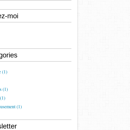
ez-moi
gories
e
(1)
s
(1)
(1)
eusement
(1)
letter