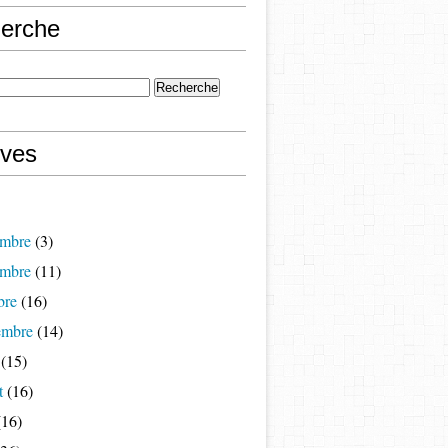
erche
ives
mbre
(3)
mbre
(11)
bre
(16)
embre
(14)
(15)
t
(16)
16)