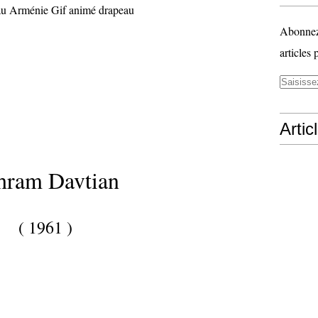
Abonnez-
articles 
Artic
hram Davtian
( 1961 )