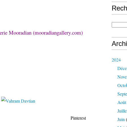
Rech
lerie Mooradian (mooradiangallery.com)
Arch
2024
Déce
Nove
Octo
Sept
Août
Juille
terest
Juin
(