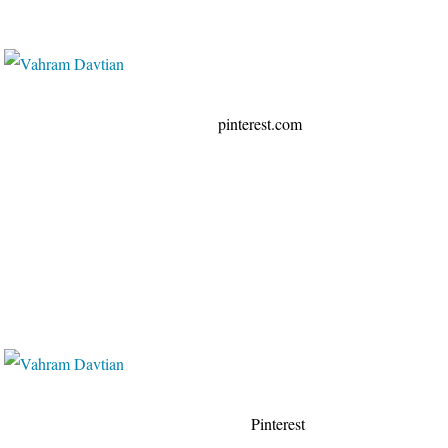
erest.com
terest