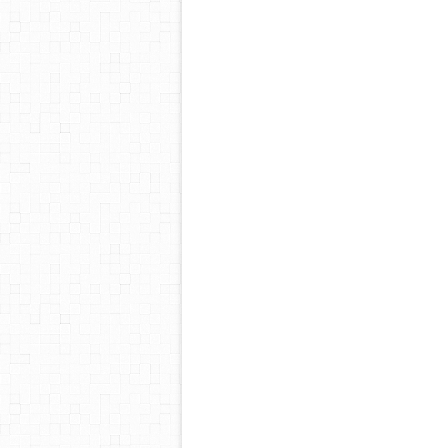
pinte
Pin