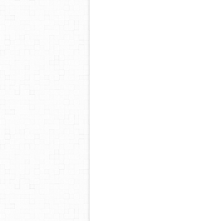
pint
Pin