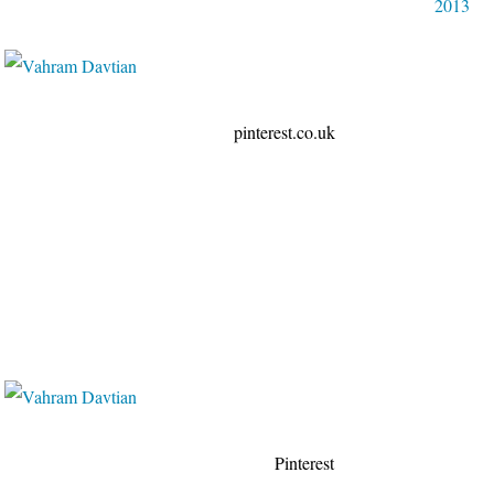
2013
rest.co.uk
terest