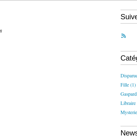
Suiv
8
Caté
Disparu
Fille
(1)
Gaspard
Libraire
Mysteri
News