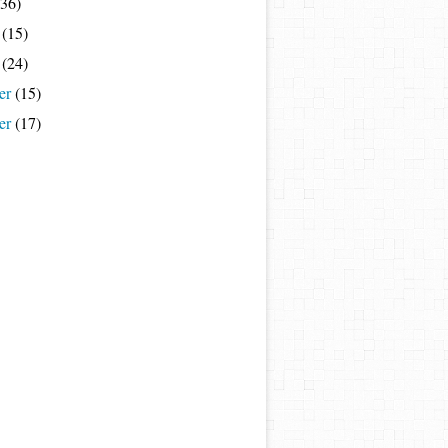
36)
(15)
(24)
er
(15)
er
(17)