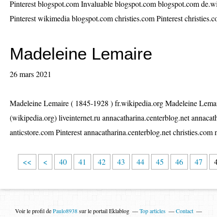
Pinterest blogspot.com Invaluable blogspot.com blogspot.com de.w
Pinterest wikimedia blogspot.com christies.com Pinterest christies.
Madeleine Lemaire
26 mars 2021
Madeleine Lemaire ( 1845-1928 ) fr.wikipedia.org Madeleine Lem
(wikipedia.org) liveinternet.ru annacatharina.centerblog.net annacath
anticstore.com Pinterest annacatharina.centerblog.net christies.com 
1
2
3
<<
<
40
41
42
43
44
45
46
47
0
0
0
Voir le profil de
Paulo8938
sur le portail Eklablog
Top articles
Contact