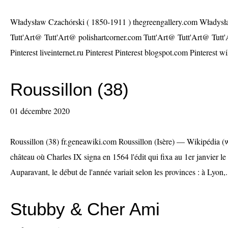
Władysław Czachórski ( 1850-1911 ) thegreengallery.com Władysł
Tutt'Art@ Tutt'Art@ polishartcorner.com Tutt'Art@ Tutt'Art@ Tutt
Pinterest liveinternet.ru Pinterest Pinterest blogspot.com Pinterest w
Roussillon (38)
01 décembre 2020
Roussillon (38) fr.geneawiki.com Roussillon (Isère) — Wikipédia (
château où Charles IX signa en 1564 l'édit qui fixa au 1er janvier 
Auparavant, le début de l'année variait selon les provinces : à Lyon,.
Stubby & Cher Ami