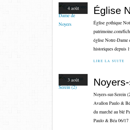
Église 
4 août
Église gothique No
patrimoine.com/fic
église Notre-Dame d
historiques depuis 1
LIRE LA SUITE
Noyers-
3 août
Noyers-sur-Serein (
Avallon Paulo & Bé
du marché au blé Pa
Paulo & Béa 06/17 