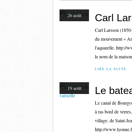
Carl La
26 août
Carl Larsson (1850-
du mouvement « Arts
l'aquarelle. http://
le nom de la maison 
LIRE LA SUITE
Le batea
19 août
Le canal de Bourgo
à ras bord de verres,
village, de Saint-J
http://www.lyonne.f