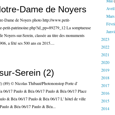
Mai
(
Notre-Dame de Noyers
Avril
Mars
tre-Dame de Noyers photo http://www.petit-
Févri
he-petit-patrimoine.php?id_pp=89279_12 La somptueuse
Janvi
e Noyers-sur-Serein, classée au titre des monuments
2023
906, a fêté ses 500 ans en 2015....
2022
2021
2020
2019
sur-Serein (2)
2018
2) (89) © Nicolas Thibaut/Photononstop Porte d'
2017
a 06/17 Paulo & Béa 06/17 Paulo & Béa 06/17 Place
2016
ulo & Béa 06/17 Paulo & Béa 06/17 L' hôtel de ville
2015
Paulo & Béa 06/17 Paulo & Béa...
2014