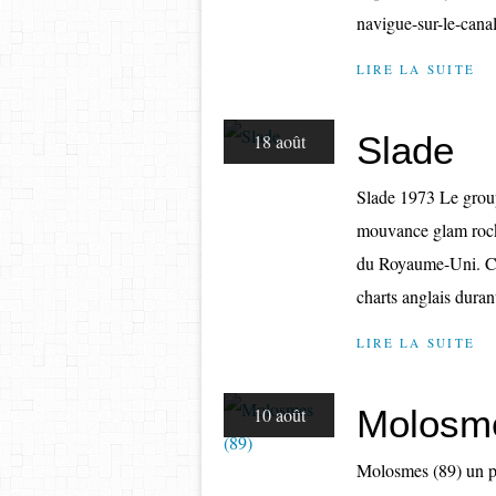
navigue-sur-le-can
LIRE LA SUITE
Slade
18 août
Slade 1973 Le groupe
mouvance glam rock,
du Royaume-Uni. C'e
charts anglais durant
LIRE LA SUITE
Molosme
10 août
Molosmes (89) un pe