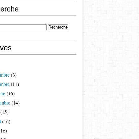
erche
ives
mbre
(3)
mbre
(11)
bre
(16)
embre
(14)
(15)
t
(16)
16)