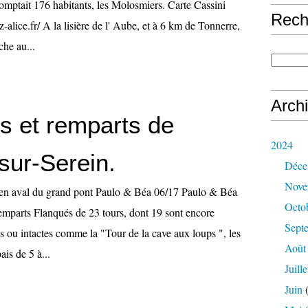
ptait 176 habitants, les Molosmiers. Carte Cassini
Rech
-alice.fr/ A la lisière de l' Aube, et à 6 km de Tonnerre,
che au...
Arch
rs et remparts de
2024
sur-Serein.
Déce
Nove
n en aval du grand pont Paulo & Béa 06/17 Paulo & Béa
Octo
remparts Flanqués de 23 tours, dont 19 sont encore
Sept
es ou intactes comme la "Tour de la cave aux loups ", les
Août
ais de 5 à...
Juille
Juin
(