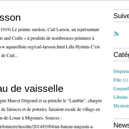
rsson
Suiv
1919) Le peintre suédois, Carl Larson, un représentant
 and Crafts » à produits de nombreuses peintures à
www.aquarelliste.org/carl-larsson.html Lilla Hyttnäs C'est
Caté
de Carl...
Disparu
Fille
(1)
u de vaisselle
Gaspard
Libraire
gne Marcel Drigeard et sa péniche le "Lambin", chargée
Mysteri
 de faïences et de poteries, faisaient escale de village en
ean-de-Losne à Migennes. Sources :
News
r/tonnerre/insolite/2014/03/04/un-bateau-magasin-a-