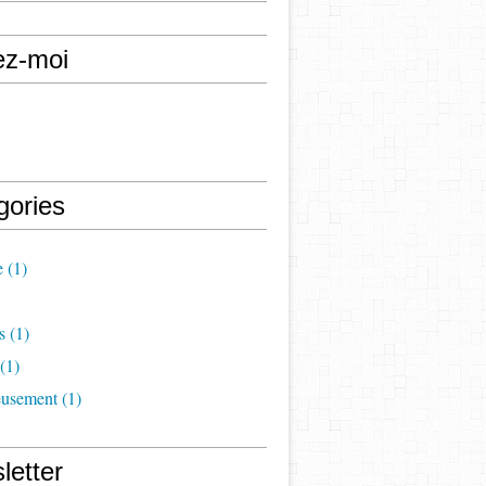
ez-moi
gories
e
(1)
s
(1)
(1)
eusement
(1)
letter