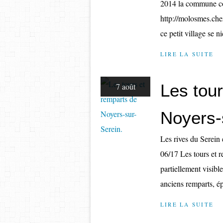
2014 la commune com
http://molosmes.chez
ce petit village se ni
LIRE LA SUITE
Les tou
7 août
Noyers-
Les rives du Serei
06/17 Les tours et 
partiellement visibl
anciens remparts, ép
LIRE LA SUITE