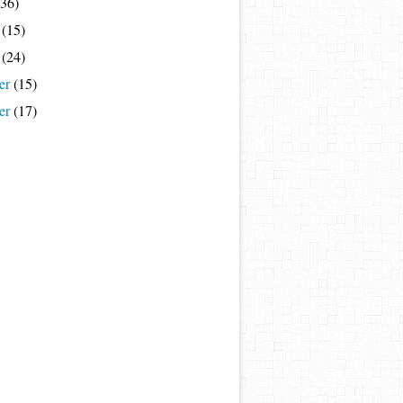
36)
(15)
(24)
er
(15)
er
(17)