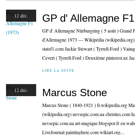
GP d' Allemagne F1
12 déc.
GP d' Allemagne Nürburgring ( 5 août ) Grand P
d'Allemagne 1973 — Wikipédia (wikipedia.org) 
statsf1.com Jackie Stewart ( Tyrrell-Ford ) Vain
Cevert ( Tyrrell-Ford ) Deuxième pinterest.nz Jac
LIRE LA SUITE
Marcus Stone
12 déc.
Marcus Stone ( 1840-1921 ) fr.wikipedia.org M
(wikipedia.org) nevsepic.com.ua christies.com h
nevsepic.com.ua art-magique.blogspot.fr en.wah
LiveJournal paintinghere.com wikiart.org...