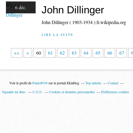
John Dillinger
6 déc.
John Dillinger ( 1903-1934 ) fr.wikipedia.org
LIRE LA SUITE
1
2
3
4
5
<<
<
60
61
62
63
64
65
66
67
0
0
0
0
0
Voir le profil de
Paulo8938
sur le portail Eklablog
Top articles
Contact
Signaler un abus
C.G.U.
Cookies et données personnelles
Préférences cookies