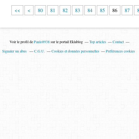
1
2
3
4
5
6
7
<<
<
80
81
82
83
84
85
86
87
0
0
0
0
0
0
0
Voir le profil de
Paulo8938
sur le portail Eklablog
Top articles
Contact
Signaler un abus
C.G.U.
Cookies et données personnelles
Préférences cookies