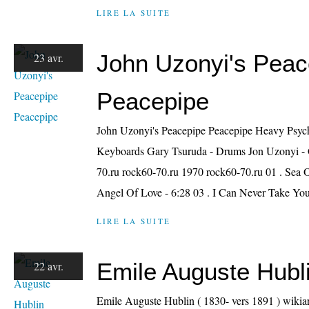
LIRE LA SUITE
John Uzonyi's Peac
23 avr.
Peacepipe
John Uzonyi's Peacepipe Peacepipe Heavy Psych
Keyboards Gary Tsuruda - Drums Jon Uzonyi - G
70.ru rock60-70.ru 1970 rock60-70.ru 01 . Sea O
Angel Of Love - 6:28 03 . I Can Never Take Your
LIRE LA SUITE
Emile Auguste Hubl
22 avr.
Emile Auguste Hublin ( 1830- vers 1891 ) wikia