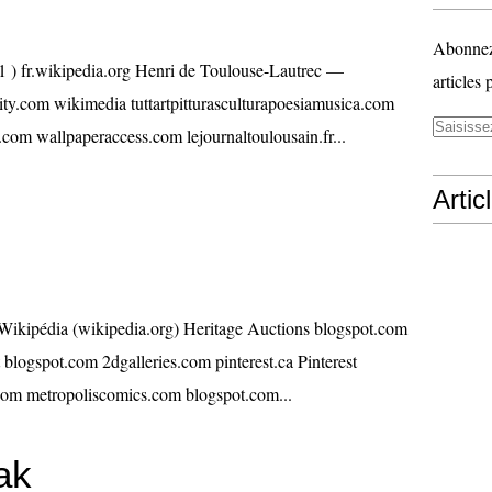
Abonnez-
1 ) fr.wikipedia.org Henri de Toulouse-Lautrec —
articles 
city.com wikimedia tuttartpitturasculturapoesiamusica.com
ot.com wallpaperaccess.com lejournaltoulousain.fr...
Artic
Wikipédia (wikipedia.org) Heritage Auctions blogspot.com
t blogspot.com 2dgalleries.com pinterest.ca Pinterest
com metropoliscomics.com blogspot.com...
ak