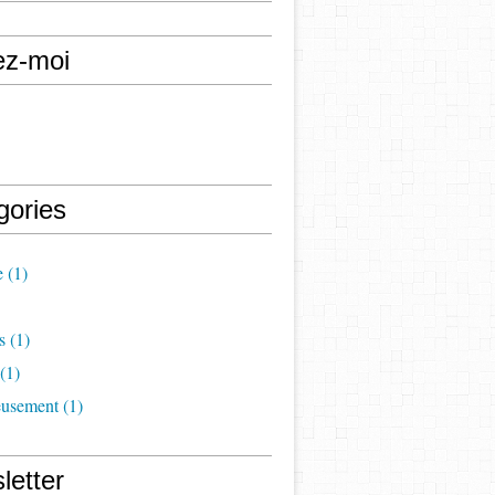
ez-moi
gories
e
(1)
s
(1)
(1)
eusement
(1)
letter