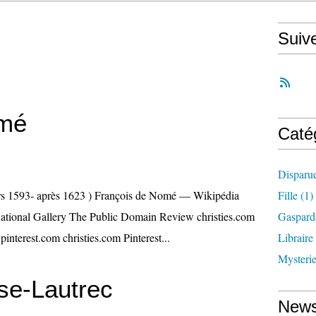
Suiv
omé
Caté
Disparu
rs 1593- après 1623 ) François de Nomé — Wikipédia
Fille
(1)
 National Gallery The Public Domain Review christies.com
Gaspard
interest.com christies.com Pinterest...
Libraire
Mysteri
se-Lautrec
News