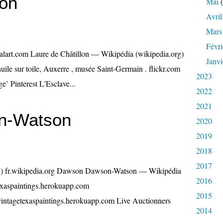
lon
Mai
(
Avril
Mars
Févri
alart.com Laure de Châtillon — Wikipédia (wikipedia.org)
Janvi
uile sur toile, Auxerre , musée Saint-Germain . flickr.com
2023
e’ Pinterest L'Esclave...
2022
2021
n-Watson
2020
2019
2018
2017
) fr.wikipedia.org Dawson Dawson-Watson — Wikipédia
2016
texaspaintings.herokuapp.com
2015
vintagetexaspaintings.herokuapp.com Live Auctionners
2014