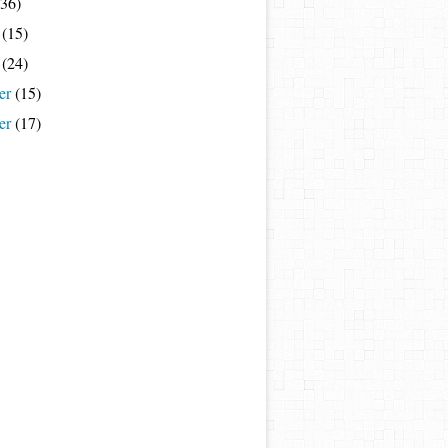
36)
(15)
(24)
er
(15)
er
(17)