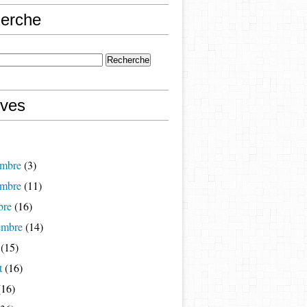
erche
ives
mbre
(3)
mbre
(11)
bre
(16)
embre
(14)
(15)
t
(16)
16)