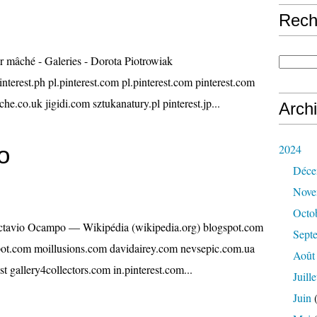
Rech
r mâché - Galeries - Dorota Piotrowiak
nterest.ph pl.pinterest.com pl.pinterest.com pinterest.com
he.co.uk jigidi.com sztukanatury.pl pinterest.jp...
Arch
o
2024
Déce
Nove
Octo
Octavio Ocampo — Wikipédia (wikipedia.org) blogspot.com
Sept
pot.com moillusions.com davidairey.com nevsepic.com.ua
Août
st gallery4collectors.com in.pinterest.com...
Juille
Juin
(