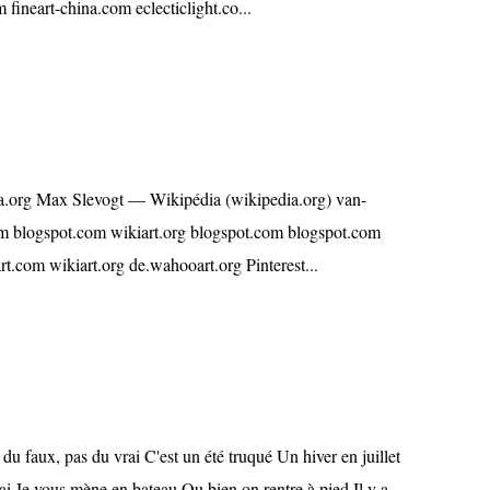
 fineart-china.com eclecticlight.co...
ia.org Max Slevogt — Wikipédia (wikipedia.org) van-
 blogspot.com wikiart.org blogspot.com blogspot.com
.com wikiart.org de.wahooart.org Pinterest...
u faux, pas du vrai C'est un été truqué Un hiver en juillet
ai Je vous mène en bateau Ou bien on rentre à pied Il y a