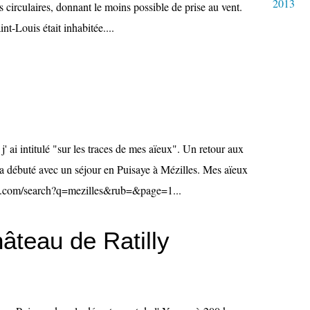
2013
s circulaires, donnant le moins possible de prise au vent.
nt-Louis était inhabitée....
 j' ai intitulé "sur les traces de mes aïeux". Un retour aux
 a débuté avec un séjour en Puisaye à Mézilles. Mes aïeux
log.com/search?q=mezilles&rub=&page=1...
âteau de Ratilly