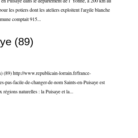
 en Puisaye dans le département de l' Yonne, à 200 km au
our les potiers dont les ateliers exploitent l'argile blanche
mmune comptait 915...
ye (89)
 (89) http://www.republicain-lorrain.fr/france-
-pas-facile-de-changer-de-nom Saints-en-Puisaye est
régions naturelles : la Puisaye et la...