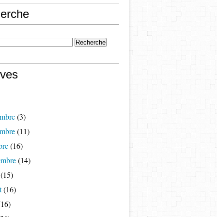
erche
ives
mbre
(3)
mbre
(11)
bre
(16)
embre
(14)
(15)
t
(16)
16)