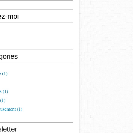
ez-moi
gories
e
(1)
s
(1)
(1)
eusement
(1)
letter