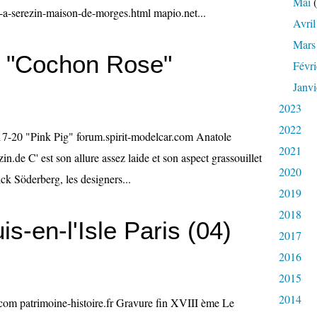
Mai
(
-a-serezin-maison-de-morges.html mapio.net...
Avril
Mars
 "Cochon Rose"
Févri
Janvi
2023
2022
17-20 "Pink Pig" forum.spirit-modelcar.com Anatole
2021
de C' est son allure assez laide et son aspect grassouillet
2020
ck Söderberg, les designers...
2019
2018
is-en-l'Isle Paris (04)
2017
2016
2015
2014
s.com patrimoine-histoire.fr Gravure fin XVIII ème Le