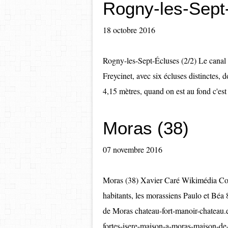
Rogny-les-Sept-
18 octobre 2016
Rogny-les-Sept-Écluses (2/2) Le canal 
Freycinet, avec six écluses distinctes, d
4,15 mètres, quand on est au fond c'est 
Moras (38)
07 novembre 2016
Moras (38) Xavier Caré Wikimédia C
habitants, les morassiens Paulo et Béa
de Moras chateau-fort-manoir-chateau.
fortes-isere-maison-a-moras-maison-de-